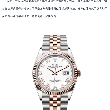
近日，一位劳力士表主在日常佩戴过程中不慎摔坏了表壳，面对突如其来的意外，他
首先选择的是保持冷静，而不是立刻慌张地四处寻找解决办法。这种处理方式不仅有助于
保护自己的情绪和理智，还能更好地解决问题。