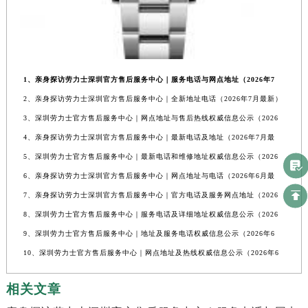
1、亲身探访劳力士深圳官方售后服务中心｜服务电话与网点地址（2026年7
2、亲身探访劳力士深圳官方售后服务中心｜全新地址电话（2026年7月最新）
3、深圳劳力士官方售后服务中心｜网点地址与售后热线权威信息公示（2026
4、亲身探访劳力士深圳官方售后服务中心｜最新电话及地址（2026年7月最
5、深圳劳力士官方售后服务中心｜最新电话和维修地址权威信息公示（2026
6、亲身探访劳力士深圳官方售后服务中心｜网点地址与电话（2026年6月最
7、亲身探访劳力士深圳官方售后服务中心｜官方电话及服务网点地址（2026
8、深圳劳力士官方售后服务中心｜服务电话及详细地址权威信息公示（2026
9、深圳劳力士官方售后服务中心｜地址及服务电话权威信息公示（2026年6
10、深圳劳力士官方售后服务中心｜网点地址及热线权威信息公示（2026年6
相关文章