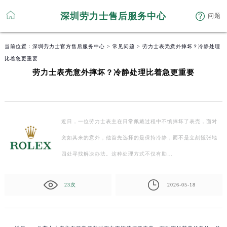
深圳劳力士售后服务中心
问题
当前位置：
深圳劳力士官方售后服务中心
>
常见问题
> 劳力士表壳意外摔坏？冷静处理
比着急更重要
劳力士表壳意外摔坏？冷静处理比着急更重要
近日，一位劳力士表主在日常佩戴过程中不慎摔坏了表壳，面对
突如其来的意外，他首先选择的是保持冷静，而不是立刻慌张地
四处寻找解决办法。这种处理方式不仅有助…
23次
2026-05-18