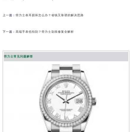
上一篇：
劳力士表耳损坏怎么办？省钱又靠谱的解决思路
下一篇：
高端手表也怕刮？劳力士划痕修复全解析
劳力士常见问题解答