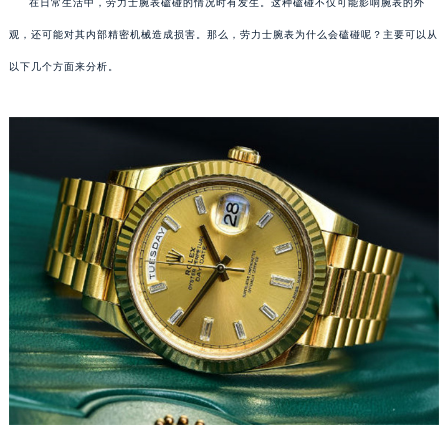
在日常生活中，劳力士腕表磕碰的情况时有发生。这种磕碰不仅可能影响腕表的外
观，还可能对其内部精密机械造成损害。那么，劳力士腕表为什么会磕碰呢？主要可以从
以下几个方面来分析。