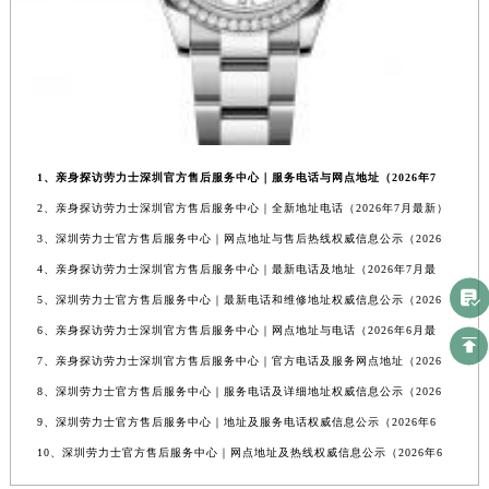
1、亲身探访劳力士深圳官方售后服务中心｜服务电话与网点地址（2026年7
2、亲身探访劳力士深圳官方售后服务中心｜全新地址电话（2026年7月最新）
3、深圳劳力士官方售后服务中心｜网点地址与售后热线权威信息公示（2026
4、亲身探访劳力士深圳官方售后服务中心｜最新电话及地址（2026年7月最
5、深圳劳力士官方售后服务中心｜最新电话和维修地址权威信息公示（2026
6、亲身探访劳力士深圳官方售后服务中心｜网点地址与电话（2026年6月最
7、亲身探访劳力士深圳官方售后服务中心｜官方电话及服务网点地址（2026
8、深圳劳力士官方售后服务中心｜服务电话及详细地址权威信息公示（2026
9、深圳劳力士官方售后服务中心｜地址及服务电话权威信息公示（2026年6
10、深圳劳力士官方售后服务中心｜网点地址及热线权威信息公示（2026年6