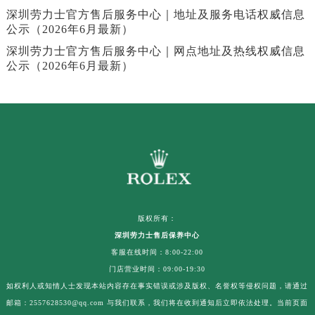
深圳劳力士官方售后服务中心｜地址及服务电话权威信息
公示（2026年6月最新）
深圳劳力士官方售后服务中心｜网点地址及热线权威信息
公示（2026年6月最新）
版权所有：
深圳劳力士售后保养中心
客服在线时间：8:00-22:00
门店营业时间：09:00-19:30
如权利人或知情人士发现本站内容存在事实错误或涉及版权、名誉权等侵权问题，请通过
邮箱：2557628530@qq.com 与我们联系，我们将在收到通知后立即依法处理。当前页面