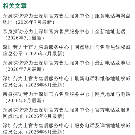
相关文章
亲身探访劳力士深圳官方售后服务中心｜服务电话与网点
地址（2026年7月最新）
亲身探访劳力士深圳官方售后服务中心｜全新地址电话
（2026年7月最新）
深圳劳力士官方售后服务中心｜网点地址与售后热线权威
信息公示（2026年7月最新）
亲身探访劳力士深圳官方售后服务中心｜最新电话及地址
（2026年7月最新）
深圳劳力士官方售后服务中心｜最新电话和维修地址权威
信息公示（2026年6月最新）
亲身探访劳力士深圳官方售后服务中心｜网点地址与电话
（2026年6月最新）
亲身探访劳力士深圳官方售后服务中心｜官方电话及服务
网点地址（2026年6月最新）
深圳劳力士官方售后服务中心｜服务电话及详细地址权威
信息公示（2026年6月最新）