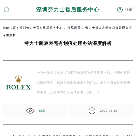
深圳劳力士售后服务中心
问题
当前位置：
深圳劳力士官方售后服务中心
>
常见问题
> 劳力士腕表表壳有划痕处理办法
深度解析
劳力士腕表表壳有划痕处理办法深度解析
劳力士腕表以其精湛的工艺和卓越的品质享誉全球，但即便是最
坚固的表壳，也难以完全避免划痕的产生。划痕不仅会影响腕表
的美观，还可能对机芯造成影响。因此，了…
49次
2025-06-25