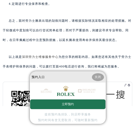
4.定期进行专业保养和检查。
总之，面对劳力士腕表出现的划痕问题时，请根据实际情况采取相应的处理措施。对
于轻微或中度划痕可以自行尝试简单处理；而对于严重损伤，则建议寻求专业帮助。同
时，在日常佩戴过程中注意预防措施，以延长腕表使用寿命并保持其最佳状态。
以上就是
深圳劳力士维修服务中心
为您分享的精彩内容。如果您还有其他关于劳力士
手表维护和保养的问题，可以拨打页面400电话进行咨询，我们将竭诚为您服务。
预约入口
关闭
立即预约
提前预约免排队，到店即享服务
预约时间有变无需取消，可随时重新预约